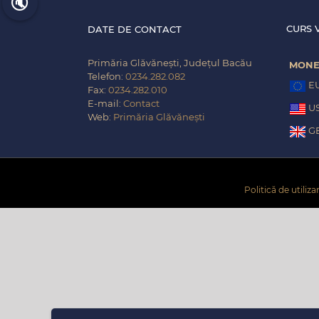
🔇
CURS 
DATE DE CONTACT
Primăria Glăvănești, Județul Bacău
MON
Telefon:
0234.282.082
E
Fax:
0234.282.010
E-mail:
Contact
U
Web:
Primăria Glăvănești
G
Politică de utiliz