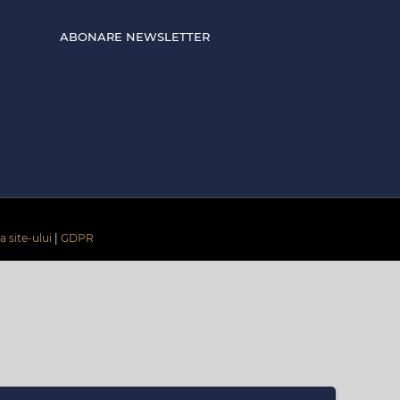
ABONARE NEWSLETTER
a site-ului
|
GDPR