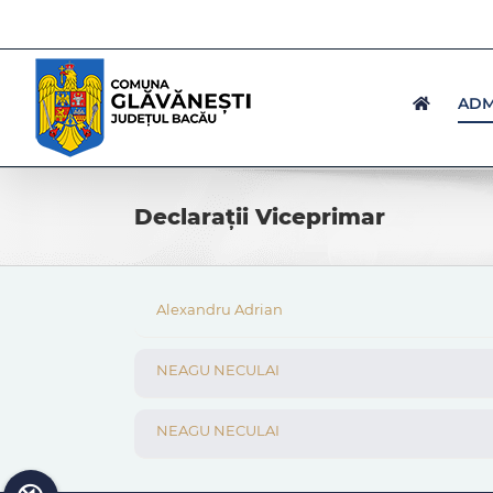
Skip
to
content
ADM
Declarații Viceprimar
Alexandru Adrian
NEAGU NECULAI
NEAGU NECULAI