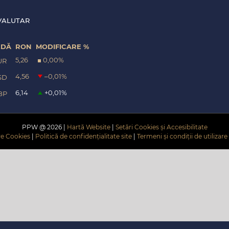
VALUTAR
EDĂ
RON
MODIFICARE %
5,26
0,00
%
UR
4,56
–0,01
%
SD
6,14
+0,01
%
BP
PPW @
2026 |
Hartă Website
|
Setări Cookies și Accesibilitate
are Cookies
|
Politică de confidențialitate site
|
Termeni și condiții de utilizare 