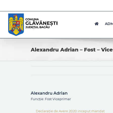
Skip
to
content
ADM
Alexandru Adrian – Fost – Vic
Alexandru Adrian
Funcție: Fost Viceprimar
Declarație de Avere 2020 inceput mandat