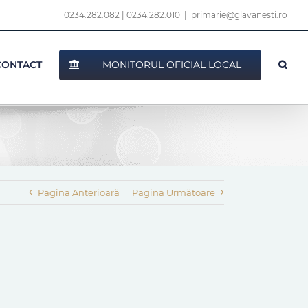
0234.282.082
|
0234.282.010
|
primarie@glavanesti.ro
MONITORUL OFICIAL LOCAL
CONTACT
Pagina Anterioară
Pagina Următoare