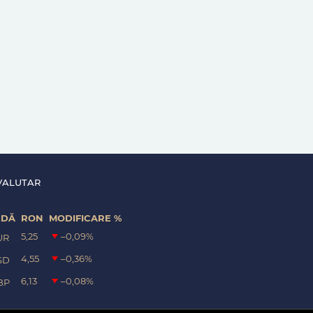
VALUTAR
EDĂ
RON
MODIFICARE %
5,25
–0,09
%
UR
4,55
–0,36
%
SD
6,13
–0,08
%
BP