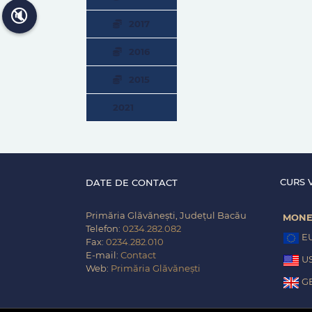
🔇
2017
2016
2015
2021
CURS 
DATE DE CONTACT
Primăria Glăvănești, Județul Bacău
MON
Telefon:
0234.282.082
E
Fax:
0234.282.010
E-mail:
Contact
U
Web:
Primăria Glăvănești
G