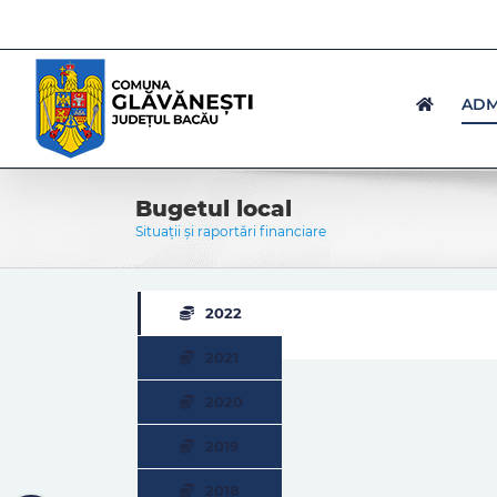
Skip
to
content
ADM
Bugetul local
Situații și raportări financiare
2022
2021
2020
2019
2018