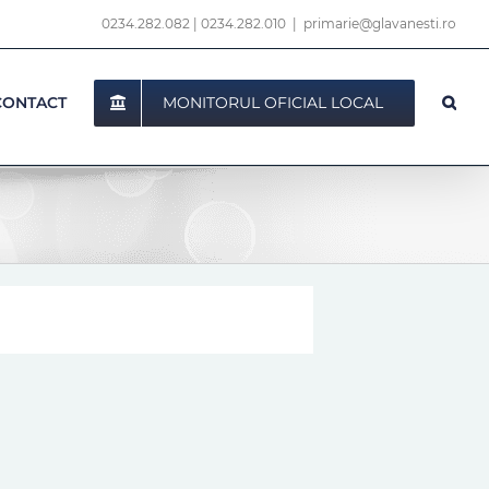
0234.282.082
|
0234.282.010
|
primarie@glavanesti.ro
MONITORUL OFICIAL LOCAL
CONTACT