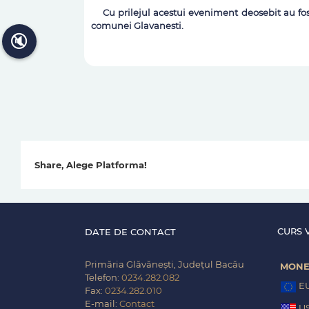
Cu prilejul acestui eveniment deosebit au fost i
comunei Glavanesti.
🔇
Share, Alege Platforma!
CURS 
DATE DE CONTACT
Primăria Glăvănești, Județul Bacău
MON
Telefon:
0234.282.082
E
Fax:
0234.282.010
E-mail:
Contact
U