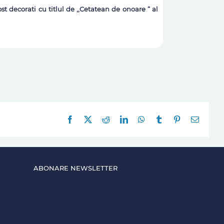
t decorati cu titlul de ,,Cetatean de onoare “ al
Facebook
X
Reddit
LinkedIn
WhatsApp
Tumblr
Pinterest
E-
mail:
ABONARE NEWSLETTER