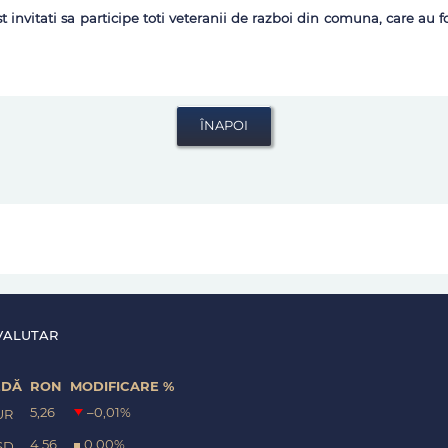
nvitati sa participe toti veteranii de razboi din comuna, care au fos
VALUTAR
EDĂ
RON
MODIFICARE %
5,26
–0,01
%
UR
4,56
0,00
%
SD