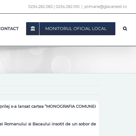
0234.282.082
|
0234.282.010
|
primarie@glavanesti.ro
MONITORUL OFICIAL LOCAL
CONTACT
est prilej s-a lansat cartea “MONOGRAFIA COMUNEI
i Romanului si Bacaului insotit de un sobor de