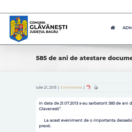
Skip
to
content
ADM
585 de ani de atestare docume
iulie 21, 2013
|
Evenimente
|
In data de 21.07.2013 s-au sarbatorit 585 de an
Glavanesti”.
La acest eveniment de o importanta deosebita 
preoti.