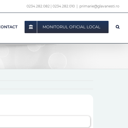
0234.282.082
|
0234.282.010
|
primarie@glavanesti.ro
MONITORUL OFICIAL LOCAL
CONTACT