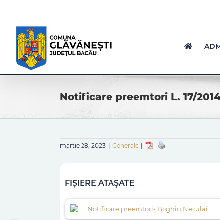
Skip
to
content
ADM
Notificare preemtori L. 17/201
martie 28, 2023
|
Generale
|
FIȘIERE ATAȘATE
Notificare preemtori- Boghiu Neculai