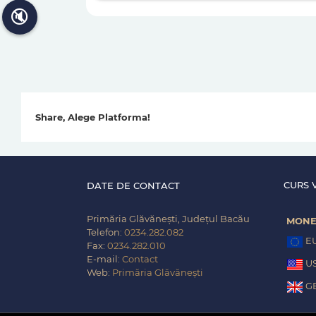
🔇
Share, Alege Platforma!
CURS 
DATE DE CONTACT
Primăria Glăvănești, Județul Bacău
MON
Telefon:
0234.282.082
E
Fax:
0234.282.010
E-mail:
Contact
U
Web:
Primăria Glăvănești
G