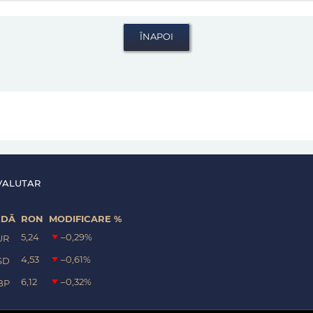
VALUTAR
EDĂ
RON
MODIFICARE %
5,24
–0,29
%
UR
4,53
–0,61
%
SD
6,12
–0,32
%
BP