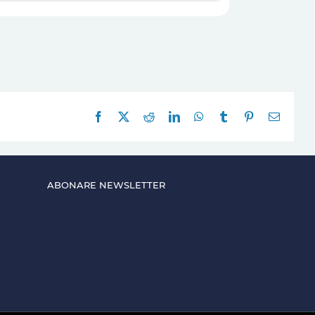
Facebook
X
Reddit
LinkedIn
WhatsApp
Tumblr
Pinterest
E-
mail:
ABONARE NEWSLETTER